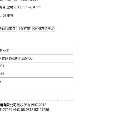
或热带 丝材￠0.1m/m-￠9m/m
冷轧、冷拔管
限公司
路19-19号 215400
021
256
m
钢有限公司
版权所有1997-2012
3127021 传真:86-0512-53127256