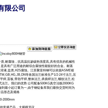
有限公司
为抗氧化性介质,耐腐蚀，抗高温抗渗碳热强度高,具有优良的机械性
，是具有广泛用途的耐综合腐蚀性能较好的合金。耐蒸
酸溶液,盐类,H2S腐蚀。江苏聚亚特钢可以依据ASME锻
,GB,HG,JB,DN等各国法兰标准生产1/2-24寸法兰,压
,平焊,盲板,带劲平焊,整体法兰,承插焊法兰,螺纹法兰,松
法兰。我们的优势:公司配备500KG真空冶炼2000KG
以做到最小起订量为一,由于钢锭备库我们最快交货时间为
产品形态及规格
-2000mm
m/m的常规产品，大规模另议