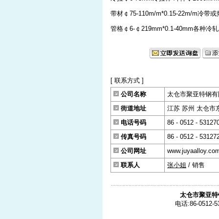
带材￠75-110m/m*0.15-22m/m冷带
管格￠6-￠219mm*0.1-40mm各种
[ 联系方式 ]
公司名称
太仓市聚亚特钢有
街道地址
江苏 苏州 太仓市东古
电话号码
86 - 0512 - 53127
传真号码
86 - 0512 - 53127
公司网址
www.juyaalloy.co
联系人
张小姐
/ 销售
太仓市聚亚特
电话:86-0512-5