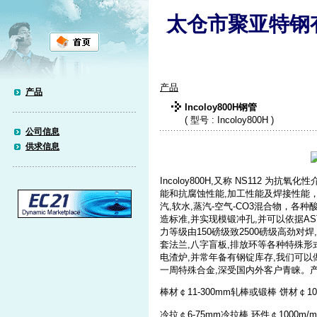
太仓市聚亚特钢
产品
产品
Incoloy800H钢管
( 型号 : Incoloy800H )
公司信息
供求信息
Incoloy800H,又称 NS112 
能和抗腐蚀性能,加工性能及焊接性能
汽,软水,蒸汽-空气-CO3混合物，各种
造标准,并实现模锻冲孔,并可以依据ASTM
力等级由150磅级致2500磅级高劲对焊
套法兰,八字盲板,排放环等各种特殊形式
电渣炉,并常年备有钢锭库存,我们可
一周特殊合金,深受国内外客户青睐。
棒材￠11-300mm轧棒或锻棒 饼材￠100
冷拉￠6-75mm冷拉棒 环件￠1000