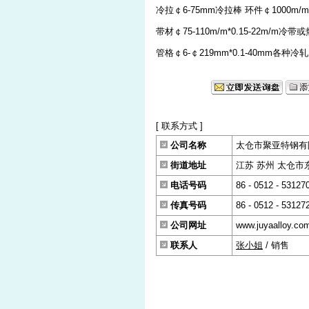
冷拉￠6-75mm冷拉棒 环件￠1000
带材￠75-110m/m*0.15-22m/m冷带
管格￠6-￠219mm*0.1-40mm各种
[ 联系方式 ]
公司名称
太仓市聚亚特钢有
街道地址
江苏 苏州 太仓市东古
电话号码
86 - 0512 - 53127
传真号码
86 - 0512 - 53127
公司网址
www.juyaalloy.co
联系人
张小姐
/ 销售