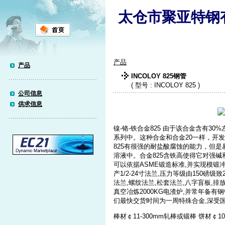
太仓市聚亚特钢
产品
产品
INCOLOY 825钢管
( 型号 : INCOLOY 825 )
公司信息
供求信息
镍-铬-铁合金825 由于该合金含有3
系列中。这种合金和合金20一样，开
825有很强的耐盐酸腐蚀的能力，但
溶液中。合金825含铁高使得它对强
可以依据ASME锻造标准,并实现模锻冲孔
产1/2-24寸法兰,压力等级由150磅级
法兰,螺纹法兰,松套法兰,八字盲板,排
真空冶炼2000KG电渣炉,并常年备
们最快交货时间为一周特殊合金,深受
棒材￠11-300mm轧棒或锻棒 饼材￠100