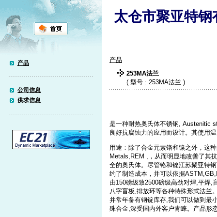
太仓市聚亚特钢
产品
产品
253MA法兰
( 型号 : 253MA法兰 )
公司信息
供求信息
是一种耐热奥氏体不锈钢, Austenitic stai
良好抗腐蚀力的应用而设计。其使用温度范围
用途：除了合金元素铬和镍之外，这种牌号的
Metals,REM ,，从而明显地改
全的奥氏体。尽管铬和镍江苏聚亚特钢可
约了制造成本，并可以依据ASTM,GB,H
由150磅级致2500磅级高劲对焊,平焊
八字盲板,排放环等各种特殊形式法兰。我
并常年备有钢锭库存,我们可以做到最
殊合金,深受国内外客户青睐。产品形