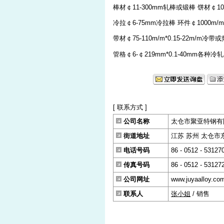
棒材￠11-300mm轧棒或锻棒 饼材￠100
冷拉￠6-75mm冷拉棒 环件￠1000
带材￠75-110m/m*0.15-22m/m冷带
管格￠6-￠219mm*0.1-40mm各种
[ 联系方式 ]
公司名称
太仓市聚亚特钢有
街道地址
江苏 苏州 太仓市东古
电话号码
86 - 0512 - 53127
传真号码
86 - 0512 - 53127
公司网址
www.juyaalloy.co
联系人
张小姐
/ 销售