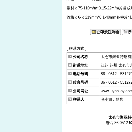
带材￠75-110m/m*0.15-22m/m冷带
管格￠6-￠219mm*0.1-40mm各种
[ 联系方式 ]
公司名称
太仓市聚亚特钢有
街道地址
江苏 苏州 太仓市东古
电话号码
86 - 0512 - 53127
传真号码
86 - 0512 - 53127
公司网址
www.juyaalloy.co
联系人
张小姐
/ 销售
太仓市聚亚特
电话:86-0512-5