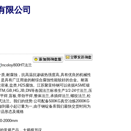
有限公司
为抗氧化性介质,耐腐蚀，抗高温抗渗碳热强度高,具有优良的机械性
，是具有广泛用途的耐综合腐蚀性能较好的合金。耐蒸
酸溶液,盐类,H2S腐蚀。江苏聚亚特钢可以依据ASME锻
,GB,HG,JB,DN等各国法兰标准生产1/2-24寸法兰,压
,平焊,盲板,带劲平焊,整体法兰,承插焊法兰,螺纹法兰,松
法兰。我们的优势:公司配备500KG真空冶炼2000KG
以做到最小起订量为一,由于钢锭备库我们最快交货时间为
产品形态及规格
-2000mm
m/m的常规产品，大规模另议