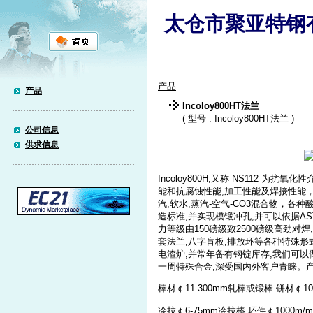
太仓市聚亚特钢
产品
产品
Incoloy800HT法兰
( 型号 : Incoloy800HT法兰 )
公司信息
供求信息
Incoloy800H,又称 NS112 
能和抗腐蚀性能,加工性能及焊接性能
汽,软水,蒸汽-空气-CO3混合物，各种
造标准,并实现模锻冲孔,并可以依据ASTM
力等级由150磅级致2500磅级高劲对焊
套法兰,八字盲板,排放环等各种特殊形式
电渣炉,并常年备有钢锭库存,我们可
一周特殊合金,深受国内外客户青睐。
棒材￠11-300mm轧棒或锻棒 饼材￠100
冷拉￠6-75mm冷拉棒 环件￠1000