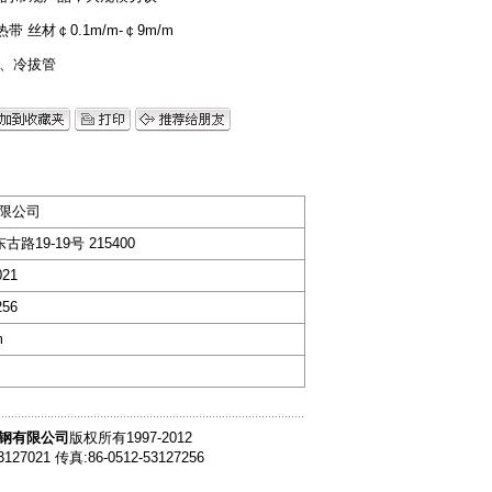
或热带 丝材￠0.1m/m-￠9m/m
冷轧、冷拔管
限公司
路19-19号 215400
021
256
m
钢有限公司
版权所有1997-2012
3127021 传真:86-0512-53127256